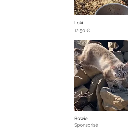
Loki
Prix
12,50 €
Bowie
Sponsorisé