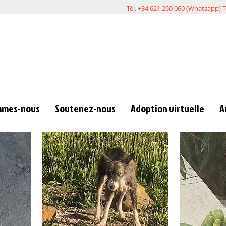
Tél. +34 621 250 060 (Whatsapp) T
mmes-nous
Soutenez-nous
Adoption virtuelle
A