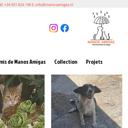
él. +34 951 824 198 E.
info@manosamigas.nl
mis de Manos Amigas
Collection
Projets