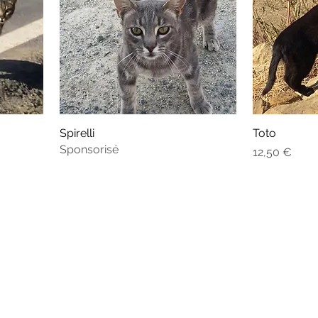
Spirelli
Toto
Sponsorisé
Prix
12,50 €