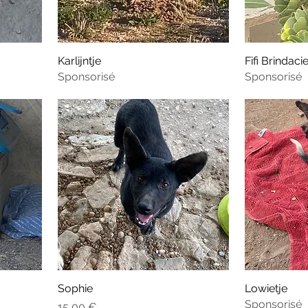
Karlijntje
Fifi Brindacie
Sponsorisé
Sponsorisé
Sophie
Lowietje
Sponsorisé
Prix
15,00 €