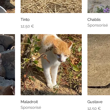
Tinto
Chablis
Sponsorisé
Prix
12,50 €
Maladroit
Gustave
Sponsorisé
Prix
12,50 €