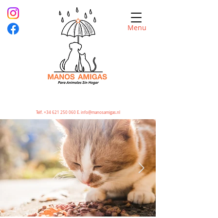
Menu
Telf.
+34 621 250 060
E.
info@manosamigas.nl