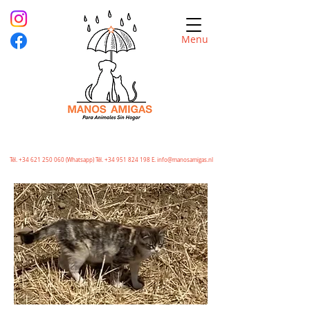
Menu
Tél.
+34 621 250 060
(Whatsapp) Tél.
+34 951 824 198
E.
info@manosamigas.nl