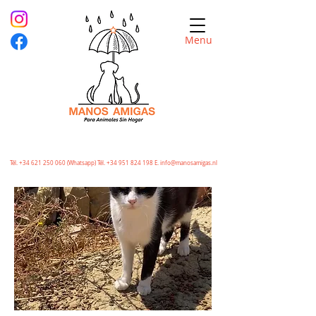
Menu
Tél.
+34 621 250 060
(Whatsapp) Tél.
+34 951 824 198
E.
info@manosamigas.nl