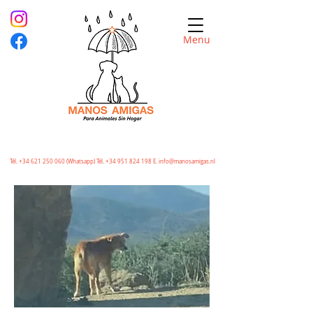
Menu
Tél.
+34 621 250 060
(Whatsapp) Tél.
+34 951 824 198
E.
info@manosamigas.nl