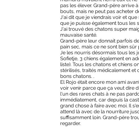
pas les élever. Grand-père arrive à
bouts, mais ne peut pas acheter de
J'ai dit que je viendrais voir et que
que je puisse également tous les stér
J'ai trouvé des chatons super mai
mauvaise santé.
Grand-père leur donnait parfois de
pain sec, mais ce ne sont bien sûr
Je les nourris désormais tous les j
Sofietje, 3 chiens également en ado
liste). Tous les chatons et chiens on
stérilisés, traités médicalement 
bons chatons. .
El Rojo était encore mon ami avant
voir venir parce que ça veut dire de
l'un des rares chats à ne pas pard
immédiatement, car depuis la castra
grand chose à faire avec moi. Il s'e
attend là avec de la nourriture ju
suffisamment loin. Grand-père trou
regarder.