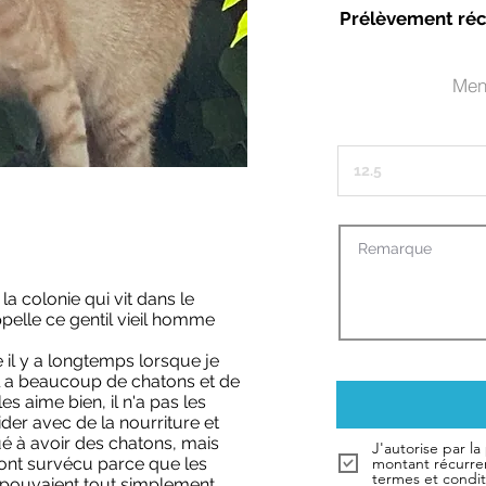
Prélèvement réc
Men
la colonie qui vit dans le
ppelle ce gentil vieil homme
il y a longtemps lorsque je
u'il a beaucoup de chatons et de
les aime bien, il n'a pas les
der avec de la nourriture et
ué à avoir des chatons, mais
J'autorise par l
ont survécu parce que les
montant récurre
termes et condi
 pouvaient tout simplement