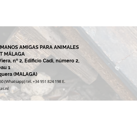
 MANOS AMIGAS PARA ANIMALES
ET MÁLAGA
era, nº 2, Edificio Cadi, número 2,
eau 1
equera (MALAGA)
60 (Whatsapp) tél. +34 951 824 198 E.
as.nl