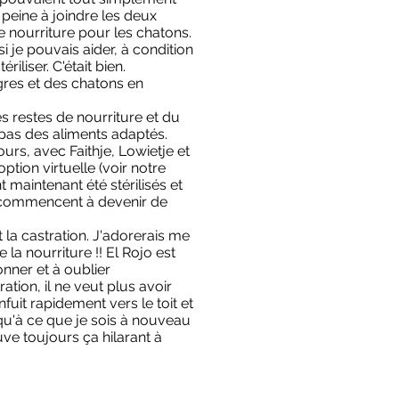
 peine à joindre les deux
 nourriture pour les chatons.
 si je pouvais aider, à condition
iliser. C'était bien.
gres et des chatons en
s restes de nourriture et du
 pas des aliments adaptés.
ours, avec Faithje, Lowietje et
ption virtuelle (voir notre
t maintenant été stérilisés et
et commencent à devenir de
 la castration. J'adorerais me
 la nourriture !! El Rojo est
onner et à oublier
tion, il ne veut plus avoir
nfuit rapidement vers le toit et
squ'à ce que je sois à nouveau
ve toujours ça hilarant à