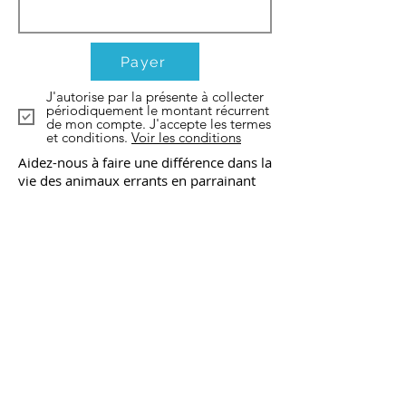
Payer
J'autorise par la présente à collecter
périodiquement le montant récurrent
de mon compte. J'accepte les termes
et conditions.
Voir les conditions
Aidez-nous à faire une différence dans la
vie des animaux errants en parrainant
chaque mois ! Chaque jour, des milliers
d’animaux errants sont confrontés à la
faim, à la maladie et à la négligence.
Grâce à votre soutien mensuel, nous
pouvons fournir à plusieurs de ces
animaux de la nourriture, des soins
médicaux et un abri sûr. En faisant un
don mensuel d'un montant choisi, vous
pouvez faire une grande différence dans
la vie de ces animaux vulnérables. Votre
contribution nous permet de fournir une
source d’aide stable et continue, nous