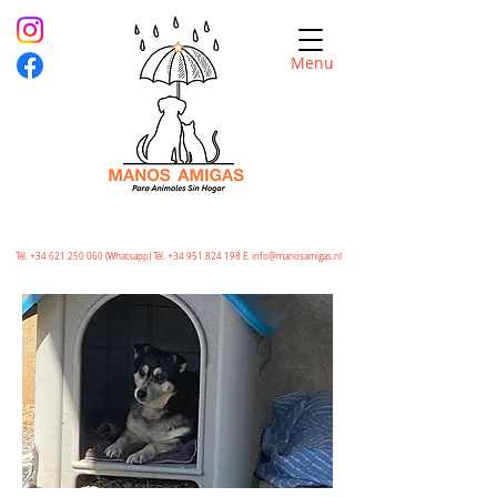
Menu
Tél.
+34 621 250 060
(Whatsapp) Tél.
+34 951 824 198
E.
info@manosamigas.nl