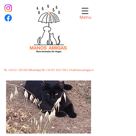
Menu
Tel.
+34 621 250 060
(WhatsApp) Tel.
+34 951 824 198
E.
info@manosamigas.nl