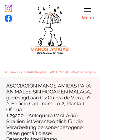
Menu
Tel.
+34 621 250 060
(WhatsApp) Tel.
+34 951 824 198
E.
info@manosamigas.nl
ASOCIACIÓN MANOS AMIGAS PARA
ANIMALES SIN HOGAR EN MÁLAGA,
gevestigd aan C /Cueva de Viera, nº
2, Edificio Cadi, número 2, Planta 1,
Oficina
1 29200 - Antequera (MALAGA)
Spanien, ist Verantwortlich für die
Verarbeitung personenbezogener
Daten gemäß dieser
Datenschutzerklärung.