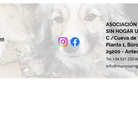
ASOCIACIÓN
SIN HOGAR 
C /Cueva de Vi
en
Planta 1, Büro
29200 - Ant
Tel. +34 621 250 
info@manosamig