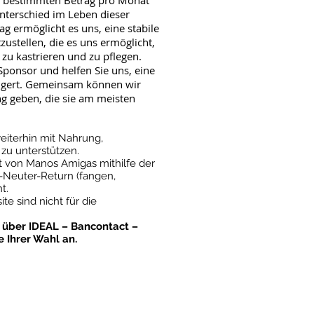
en bestimmten Betrag pro Monat
nterschied im Leben dieser
ag ermöglicht es uns, eine stabile
tzustellen, die es uns ermöglicht,
, zu kastrieren und zu pflegen.
ponsor und helfen Sie uns, eine
hungert. Gemeinsam können wir
 geben, die sie am meisten
 weiterhin mit Nahrung,
zu unterstützen.
von Manos Amigas mithilfe der
-Neuter-Return (fangen,
t.
e sind nicht für die
t über IDEAL – Bancontact –
 Ihrer Wahl an.