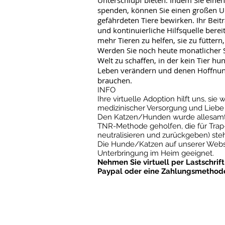
Unterschlupf bieten. Indem Sie ein
spenden, können Sie einen großen U
gefährdeten Tiere bewirken. Ihr Beitr
und kontinuierliche Hilfsquelle berei
mehr Tieren zu helfen, sie zu füttern
Werden Sie noch heute monatlicher S
Welt zu schaffen, in der kein Tier 
Leben verändern und denen Hoffnung
brauchen.
INFO
Ihre virtuelle Adoption hilft uns, sie
medizinischer Versorgung und Liebe 
Den Katzen/Hunden wurde allesamt 
TNR-Methode geholfen, die für Trap
neutralisieren und zurückgeben) steh
Die Hunde/Katzen auf unserer Websit
Unterbringung im Heim geeignet.
Nehmen Sie virtuell per Lastschrif
Paypal oder eine Zahlungsmethode