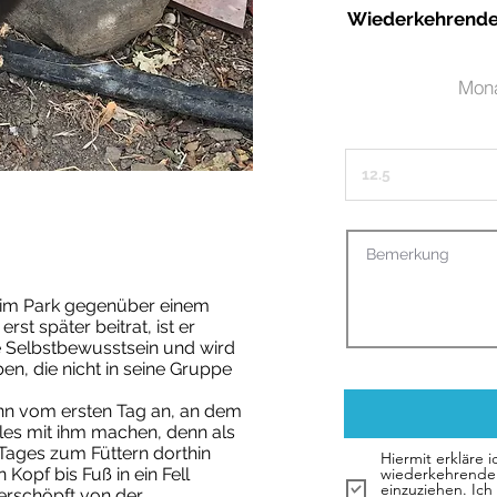
Wiederkehrende 
Mona
e im Park gegenüber einem
st später beitrat, ist er
te Selbstbewusstsein und wird
en, die nicht in seine Gruppe
kann vom ersten Tag an, an dem
alles mit ihm machen, denn als
 Tages zum Füttern dorthin
Hiermit erkläre 
 Kopf bis Fuß in ein Fell
wiederkehrende
einzuziehen. Ic
 erschöpft von der