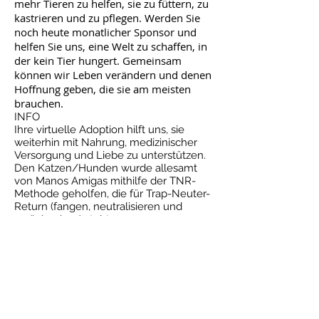
mehr Tieren zu helfen, sie zu füttern, zu
kastrieren und zu pflegen. Werden Sie
noch heute monatlicher Sponsor und
helfen Sie uns, eine Welt zu schaffen, in
der kein Tier hungert. Gemeinsam
können wir Leben verändern und denen
Hoffnung geben, die sie am meisten
brauchen.
INFO
Ihre virtuelle Adoption hilft uns, sie
weiterhin mit Nahrung, medizinischer
Versorgung und Liebe zu unterstützen.
Den Katzen/Hunden wurde allesamt
von Manos Amigas mithilfe der TNR-
Methode geholfen, die für Trap-Neuter-
Return (fangen, neutralisieren und
zurückgeben) steht.
Die Hunde/Katzen auf unserer Website
sind nicht für die Unterbringung im
Heim geeignet.
Nehmen Sie virtuell per Lastschrift
über IDEAL – Bancontact – Paypal
oder eine Zahlungsmethode Ihrer
Wahl an.