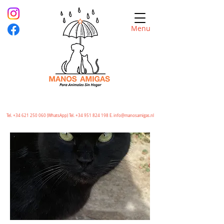
Menu
Tel.
+34 621 250 060
(WhatsApp) Tel.
+34 951 824 198
E.
info@manosamigas.nl