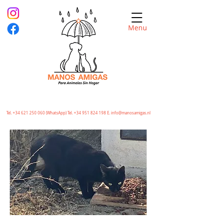
Menu
Tel.
+34 621 250 060
(WhatsApp) Tel.
+34 951 824 198
E.
info@manosamigas.nl