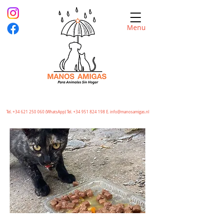
Menu
Tel.
+34 621 250 060
(WhatsApp) Tel.
+34 951 824 198
E.
info@manosamigas.nl