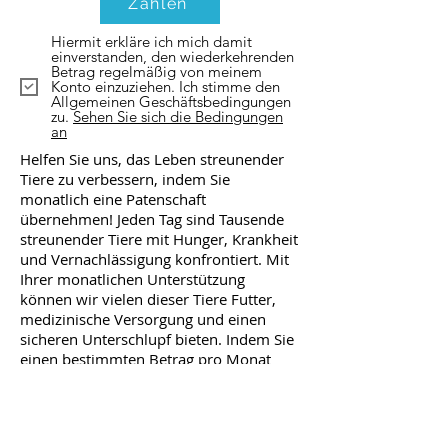
Zahlen
Hiermit erkläre ich mich damit
einverstanden, den wiederkehrenden
Betrag regelmäßig von meinem
Konto einzuziehen. Ich stimme den
Allgemeinen Geschäftsbedingungen
zu.
Sehen Sie sich die Bedingungen
an
Helfen Sie uns, das Leben streunender
Tiere zu verbessern, indem Sie
monatlich eine Patenschaft
übernehmen! Jeden Tag sind Tausende
streunender Tiere mit Hunger, Krankheit
und Vernachlässigung konfrontiert. Mit
Ihrer monatlichen Unterstützung
können wir vielen dieser Tiere Futter,
medizinische Versorgung und einen
sicheren Unterschlupf bieten. Indem Sie
einen bestimmten Betrag pro Monat
spenden, können Sie einen großen
Unterschied im Leben dieser
gefährdeten Tiere bewirken. Ihr Beitrag
ermöglicht es uns, eine stabile und