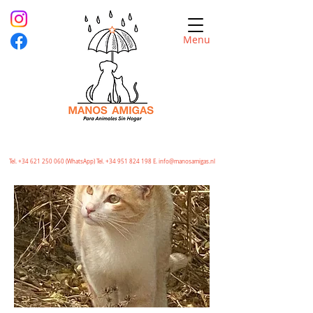
Menu
Tel.
+34 621 250 060
(WhatsApp) Tel.
+34 951 824 198
E.
info@manosamigas.nl