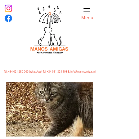
Menu
Tel.
+34 621 250 060
(WhatsApp) Tel.
+34 951 824 198
E.
info@manosamigas.nl