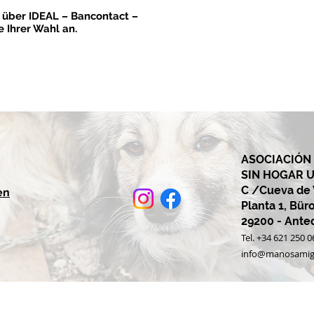
t über IDEAL – Bancontact –
 Ihrer Wahl an.
ASOCIACIÓN
SIN HOGAR 
C /Cueva de Vi
en
Planta 1, Büro
29200 - Ant
Tel. +34 621 250 
info@manosamig