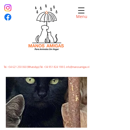
Menu
Tel.
+34 621 250 060
(WhatsApp) Tel.
+34 951 824 198
E.
info@manosamigas.nl