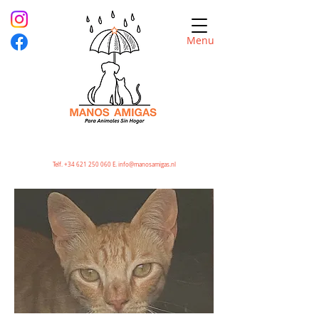
Menu
Telf.
+34 621 250 060
E.
info@manosamigas.nl