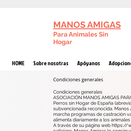
MANOS AMIGAS
Para Animales Sin
Hogar
HOME
Sobre nosotras
Apóyanos
Adopcione
Condiciones generales
Condiciones generales
ASOCIACIÓN MANOS AMIGAS PAR
Perros sin Hogar de España (abrevi
subvencionada reconocida. Manos A
marcha programas de castración va
alimenta diariamente a los animale
A través de su página web
https:/
callejero. Manos Amigas lo consigue