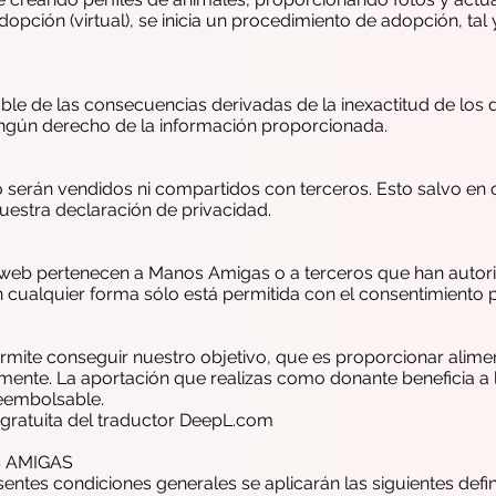
opción (virtual), se inicia un procedimiento de adopción, tal
 de las consecuencias derivadas de la inexactitud de los da
ingún derecho de la información proporcionada.
 serán vendidos ni compartidos con terceros. Esto salvo en c
 nuestra declaración de privacidad.
o web pertenecen a Manos Amigas o a terceros que han autori
 en cualquier forma sólo está permitida con el consentimient
rmite conseguir nuestro objetivo, que es proporcionar ali
amente. La aportación que realizas como donante beneficia a l
reembolsable.
 gratuita del traductor DeepL.com
 AMIGAS
resentes condiciones generales se aplicarán las siguientes defin