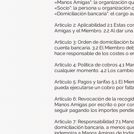
«Manos Amigas": la organización que 
«Socio": la persona u organización q
«Domiciliación bancaria": el cargo 
Artículo 2: Aplicabilidad 2.1 Estas 
Amigas y el Miembro. 2.2 Al dar un
Artículo 3: Orden de domiciliación 
cuenta bancaria. 3.2 El Miembro de
hace responsable de los costes o er
Artículo 4: Política de cobros 4.1 M
cualquier momento. 4.2 Los cambi
Artículo 5: Pagos y tarifas 5.1 El 
pueda ejecutarse un cobro por falt
Artículo 6: Revocación de la recog
Manos Amigas por escrito o por corr
seguir pagando los importes pendie
Artículo 7: Responsabilidad 7.1 Man
domiciliación bancaria, a menos qu
indemniza a Manos Amigas de todas l