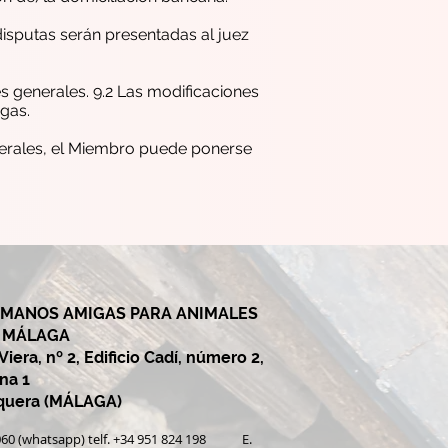
 disputas serán presentadas al juez
s generales. 9.2 Las modificaciones
gas.
nerales, el Miembro puede ponerse
 MANOS AMIGAS PARA ANIMALES
Y MÁLAGA
iera, nº 2, Edificio Cadí, número 2,
ina 1
equera (MÁLAGA)
0 060 (whatsapp) telf. +34 951 824 198 E.