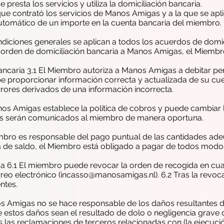
presta los servicios y utiliza la domiciliación bancaria.
ue contrató los servicios de Manos Amigas y a la que se aplic
automático de un importe en la cuenta bancaria del miembro.
condiciones generales se aplican a todos los acuerdos de dom
a orden de domiciliación bancaria a Manos Amigas, el Miembr
bancaria 3.1 El Miembro autoriza a Manos Amigas a debitar p
be proporcionar información correcta y actualizada de su c
rores derivados de una información incorrecta.
anos Amigas establece la política de cobros y puede cambiar l
os serán comunicados al miembro de manera oportuna.
Miembro es responsable del pago puntual de las cantidades ad
a de saldo, el Miembro está obligado a pagar de todos modo
ida 6.1 El miembro puede revocar la orden de recogida en c
eo electrónico (
incasso@manosamigas.nl
). 6.2 Tras la rev
ntes.
os Amigas no se hace responsable de los daños resultantes de
e estos daños sean el resultado de dolo o negligencia grave
as reclamaciones de terceros relacionadas con (la ejecución