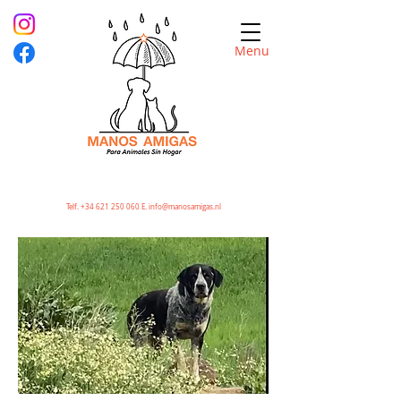
Menu
Telf.
+34 621 250 060
E.
info@manosamigas.nl