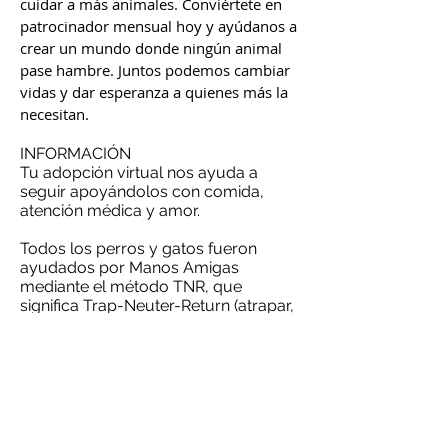
cuidar a más animales. Conviértete en
patrocinador mensual hoy y ayúdanos a
crear un mundo donde ningún animal
pase hambre. Juntos podemos cambiar
vidas y dar esperanza a quienes más la
necesitan.
INFORMACIÓN
Tu adopción virtual nos ayuda a
seguir apoyándolos con comida,
atención médica y amor.
Todos los perros y gatos fueron
ayudados por Manos Amigas
mediante el método TNR, que
significa Trap-Neuter-Return (atrapar,
neutralizar y devolver).
Los perros/gatos de nuestro sitio no
son aptos para realojo en el hogar.
Adopta virtualmente mediante
domiciliación bancaria a través de