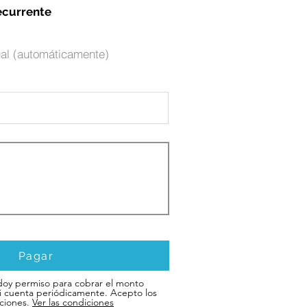
ecurrente
al (automáticamente)
Pagar
doy permiso para cobrar el monto
i cuenta periódicamente. Acepto los
ciones.
Ver las condiciones