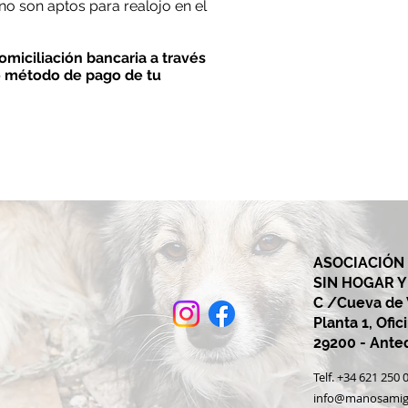
no son aptos para realojo en el
miciliación bancaria a través
o método de pago de tu
ASOCIACIÓN
SIN HOGAR 
C /Cueva de V
Planta 1, Ofic
29200 - Ant
Telf. +34 621 25
info@manosamig