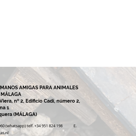
 MANOS AMIGAS PARA ANIMALES
Y MÁLAGA
iera, nº 2, Edificio Cadí, número 2,
ina 1
equera (MÁLAGA)
0 060 (whatsapp) telf. +34 951 824 198 E.
as.nl