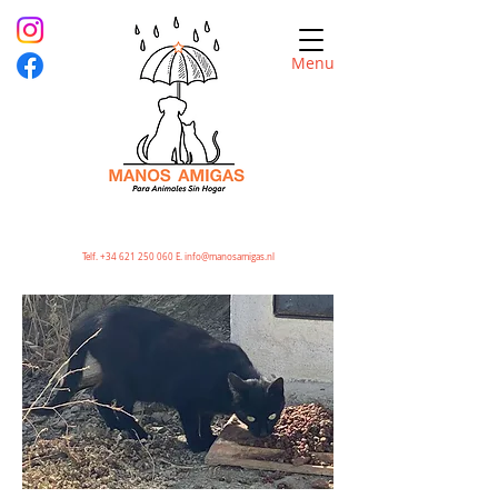
Menu
Telf.
+34 621 250 060
E.
info@manosamigas.nl