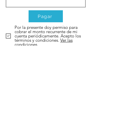
Pagar
Por la presente doy permiso para
cobrar el monto recurrente de mi
cuenta periódicamente. Acepto los
términos y condiciones.
Ver las
condiciones
Ayúdanos a marcar una diferencia en las
vidas de los animales callejeros
apadrinando mensualmente. ¡Cada día,
miles de animales callejeros enfrentan
hambre, enfermedades y abandono!
Con su apoyo mensual, podemos
brindarles a muchos de estos animales
alimento, atención médica y refugio
seguro. Al donar una cantidad
determinada por mes, puede marcar
una gran diferencia en las vidas de estos
animales vulnerables. Su contribución