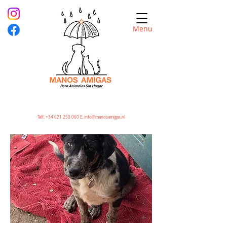
Menu
Telf.
+34 621 250 060
E.
info@manosamigas.nl