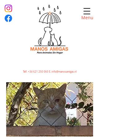
Menu
Telf.
+34 621 250 060
E.
info@manosamigas.nl