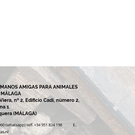
 MANOS AMIGAS PARA ANIMALES
Y MÁLAGA
iera, nº 2, Edificio Cadí, número 2,
ina 1
equera (MÁLAGA)
0 060 (whatsapp) telf. +34 951 824 198 E.
as.nl