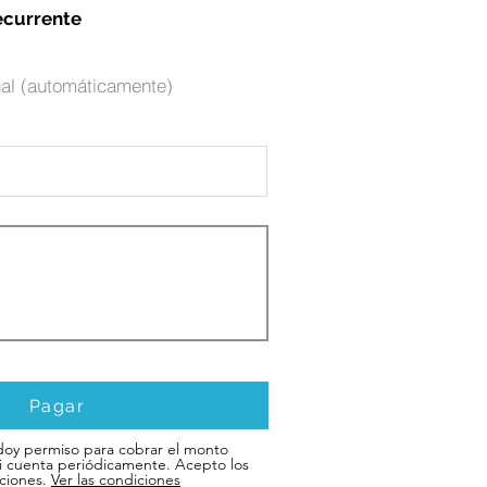
ecurrente
al (automáticamente)
Pagar
doy permiso para cobrar el monto
i cuenta periódicamente. Acepto los
ciones.
Ver las condiciones