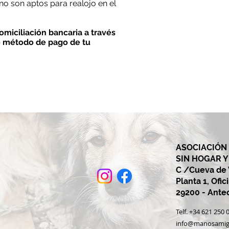
no son aptos para realojo en el
miciliación bancaria a través
o método de pago de tu
ASOCIACIÓN
SIN HOGAR 
C /Cueva de V
Planta 1, Ofic
29200 - Ant
Telf. +34 621 25
info@manosamig