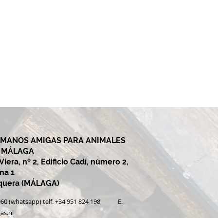
 MANOS AMIGAS PARA ANIMALES
Y MÁLAGA
iera, nº 2, Edificio Cadí, número 2,
ina 1
equera (MÁLAGA)
0 060 (whatsapp) telf. +34 951 824 198 E.
as.nl