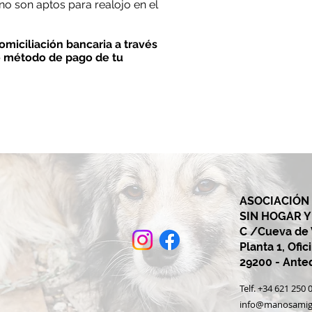
no son aptos para realojo en el
miciliación bancaria a través
o método de pago de tu
ASOCIACIÓN
SIN HOGAR 
C /Cueva de V
Planta 1, Ofic
29200 - Ant
Telf. +34 621 25
info@manosamig