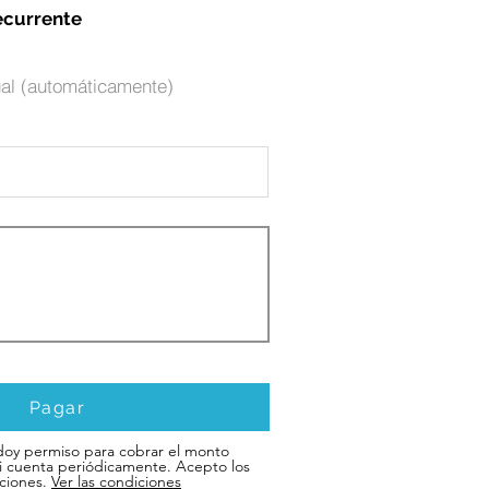
ecurrente
al (automáticamente)
Pagar
doy permiso para cobrar el monto
i cuenta periódicamente. Acepto los
ciones.
Ver las condiciones