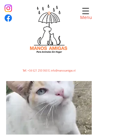
Menu
Telf.
+34 621 250 060
E.
info@manosamigas.nl