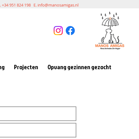
l. +34 951 824 198 E.
info@manosamigas.nl
ng
Projecten
Opvang gezinnen gezocht