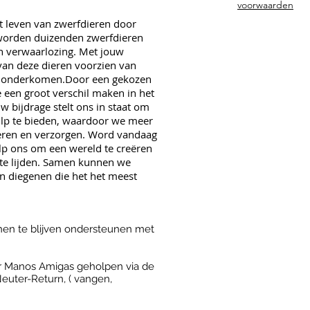
voorwaarden
t leven van zwerfdieren door
g worden duizenden zwerfdieren
n verwaarlozing. Met jouw
van deze dieren voorzien van
ig onderkomen.​Door een gekozen
 een groot verschil maken in het
w bijdrage stelt ons in staat om
ulp te bieden, waardoor we meer
eren en verzorgen.​ Word vandaag
lp ons om een wereld te creëren
 te lijden. Samen kunnen we
n diegenen die het het meest
hen te blijven ondersteunen met
r Manos Amigas geholpen via de
euter-Return, ( vangen,