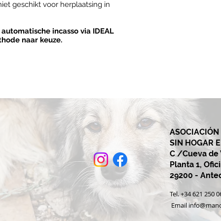
iet geschikt voor herplaatsing in
 automatische incasso via IDEAL
thode naar keuze.
ASOCIACIÓN
SIN HOGAR 
C /Cueva de V
Planta 1, Ofic
29200 - Ant
Tel. +34 621 250 
Email
info@mano