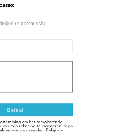
casso:
elijks (automatisch)
Betaal
 toestemming om het terugkerende
 van mijn rekening te incasseren. Ik ga
 algemene voorwaarden.
Bekijk de