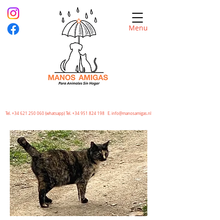
Menu
Tel.
+34 621 250 060
(whatsapp) Tel.
+34 951 824 198
E.
info@manosamigas.nl