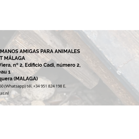
 MANOS AMIGAS PARA ANIMALES
ET MÁLAGA
era, nº 2, Edificio Cadi, número 2,
eau 1
equera (MALAGA)
60 (Whatsapp) tél. +34 951 824 198 E.
as.nl