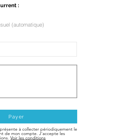
urrent :
suel (automatique)
Payer
a présente à collecter périodiquement le
nt de mon compte. J'accepte les
tions.
Voir les conditions