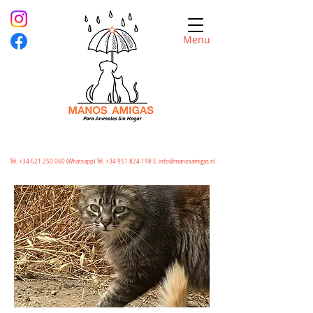
Menu
Tél.
+34 621 250 060
(Whatsapp) Tél.
+34 951 824 198
E.
info@manosamigas.nl