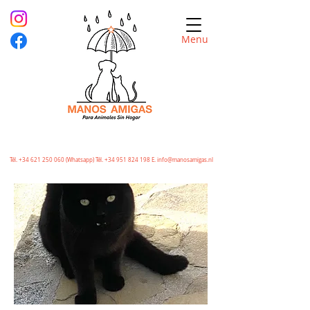
Menu
Tél.
+34 621 250 060
(Whatsapp) Tél.
+34 951 824 198
E.
info@manosamigas.nl