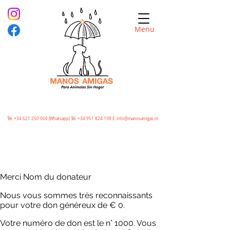
Menu
Tél.
+34 621 250 060
(Whatsapp) Tél.
+34 951 824 198
E.
info@manosamigas.nl
Merci Nom du donateur
Nous vous sommes très reconnaissants
pour votre don généreux de € 0.
Votre numéro de don est le n° 1000. Vous